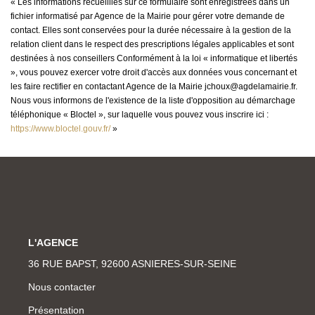
« Les informations recueillies sur ce formulaire sont enregistrées dans un
fichier informatisé par Agence de la Mairie pour gérer votre demande de
contact. Elles sont conservées pour la durée nécessaire à la gestion de la
relation client dans le respect des prescriptions légales applicables et sont
destinées à nos conseillers Conformément à la loi « informatique et libertés
», vous pouvez exercer votre droit d'accès aux données vous concernant et
les faire rectifier en contactant Agence de la Mairie jchoux@agdelamairie.fr.
Nous vous informons de l'existence de la liste d'opposition au démarchage
téléphonique « Bloctel », sur laquelle vous pouvez vous inscrire ici :
https://www.bloctel.gouv.fr/
»
L'AGENCE
36 RUE BAPST, 92600 ASNIERES-SUR-SEINE
Nous contacter
Présentation