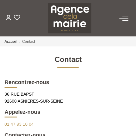
TRANSACTION
Accueil
Contact
LOCATION
Contact
ESTIMATION
Rencontrez-nous
GESTION
36 RUE BAPST
92600 ASNIERES-SUR-SEINE
NOTRE AGENCE
Appelez-nous
Qui Sommes Nous
01 47 93 10 04
Nous Rejoindre
Contactez-nous