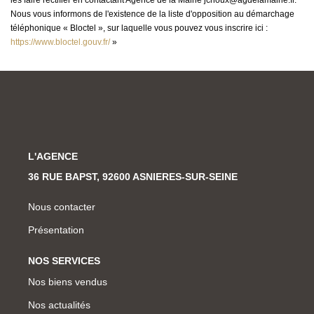
les faire rectifier en contactant Agence de la Mairie jchoux@agdelamairie.fr.
Nous vous informons de l'existence de la liste d'opposition au démarchage
téléphonique « Bloctel », sur laquelle vous pouvez vous inscrire ici :
https://www.bloctel.gouv.fr/
»
L'AGENCE
36 RUE BAPST, 92600 ASNIERES-SUR-SEINE
Nous contacter
Présentation
NOS SERVICES
Nos biens vendus
Nos actualités