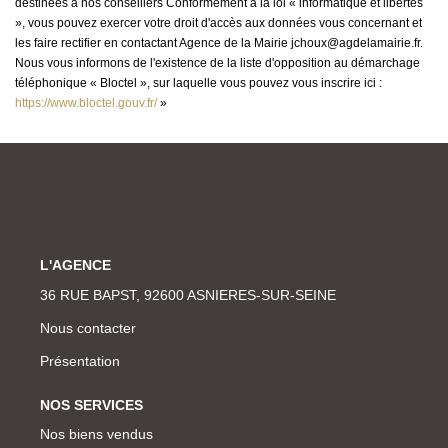
destinées à nos conseillers Conformément à la loi « informatique et libertés
», vous pouvez exercer votre droit d'accès aux données vous concernant et
les faire rectifier en contactant Agence de la Mairie jchoux@agdelamairie.fr.
Nous vous informons de l'existence de la liste d'opposition au démarchage
téléphonique « Bloctel », sur laquelle vous pouvez vous inscrire ici :
https://www.bloctel.gouv.fr/
»
L'AGENCE
36 RUE BAPST, 92600 ASNIERES-SUR-SEINE
Nous contacter
Présentation
NOS SERVICES
Nos biens vendus