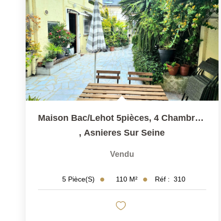
Maison Bac/Lehot 5pièces, 4 Chambres Jardin Et Parking....
,
Asnieres Sur Seine
Vendu
110
M²
Réf :
310
5
Pièce(s)