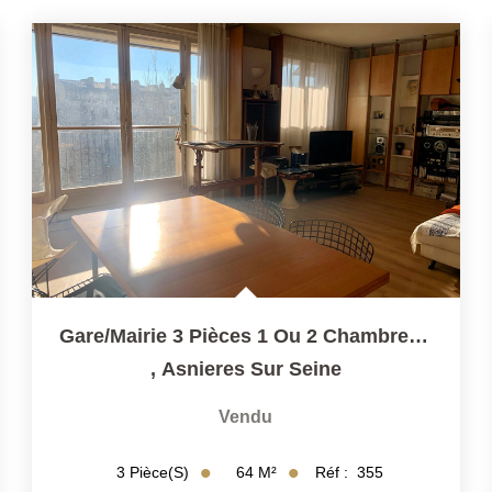
Gare/Mairie 3 Pièces 1 Ou 2 Chambres Terrasse Parking
,
Asnieres Sur Seine
Vendu
64
M²
Réf :
355
3
Pièce(s)