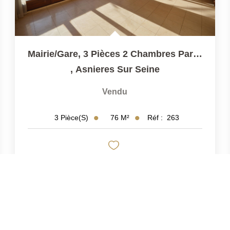
Mairie/Gare, 3 Pièces 2 Chambres Parking, Cave Et Grand...
,
Asnieres Sur Seine
Vendu
76
M²
Réf :
263
3
Pièce(s)