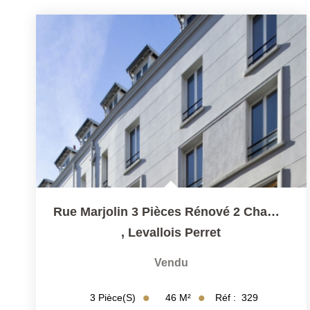
Rue Marjolin 3 Pièces Rénové 2 Chambres Ascenseur Et 1 Cave
,
Levallois Perret
Vendu
46
M²
Réf :
329
3
Pièce(s)