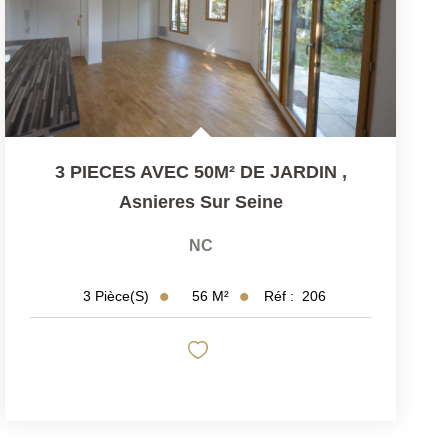
3 PIECES AVEC 50M² DE JARDIN
,
Asnieres Sur Seine
NC
56
M²
Réf :
206
3
Pièce(s)