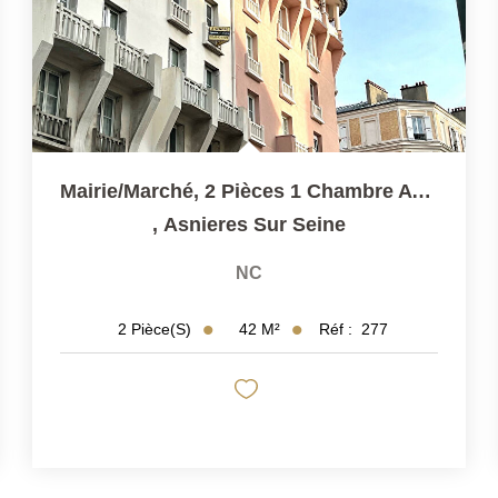
Mairie/Marché, 2 Pièces 1 Chambre Avec Vue Dégagée Et Une...
,
Asnieres Sur Seine
NC
42
M²
Réf :
277
2
Pièce(s)