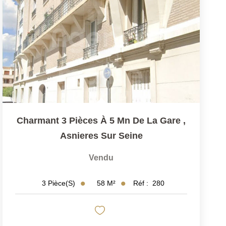
Charmant 3 Pièces À 5 Mn De La Gare
,
Asnieres Sur Seine
Vendu
58
M²
Réf :
280
3
Pièce(s)