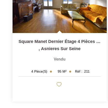
Square Manet Dernier Étage 4 Pièces 3 Chambres Terrasse 2...
,
Asnieres Sur Seine
Vendu
95
M²
Réf :
211
4
Pièce(s)