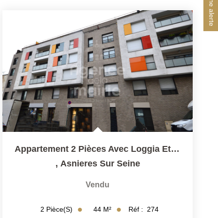
Créer une alerte
Appartement 2 Pièces Avec Loggia Et Parking.
,
Asnieres Sur Seine
Vendu
44
M²
Réf :
274
2
Pièce(s)