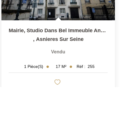
Mairie, Studio Dans Bel Immeuble Ancien Avec Ascenseur....
,
Asnieres Sur Seine
Vendu
17
M²
Réf :
255
1
Pièce(s)