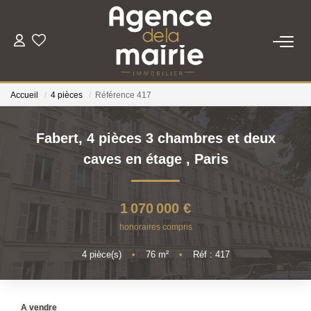
TRANSACTION
Accueil
4 pièces
Référence 417
LOCATION
Fabert, 4 pièces 3 chambres et deux
ESTIMATION
caves en étage
,
Paris
GESTION
1 070 000 €
honoraires compris
NOTRE AGENCE
4
pièce(s)
•
76
m²
•
Réf : 417
Qui Sommes Nous
Nous Rejoindre
A vendre