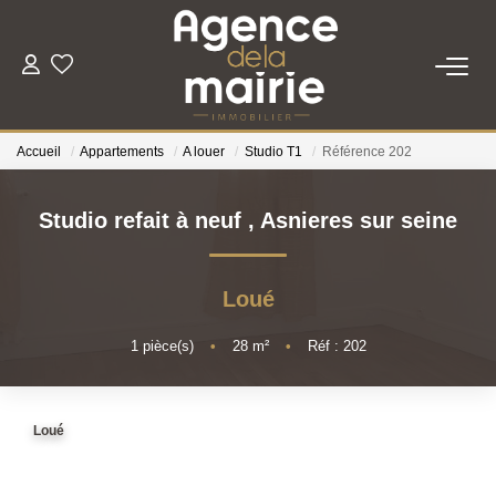
TRANSACTION
Accueil
Appartements
A louer
Studio T1
Référence 202
LOCATION
Studio refait à neuf
,
Asnieres sur seine
ESTIMATION
Loué
GESTION
1
pièce(s)
•
28
m²
•
Réf : 202
NOTRE AGENCE
Qui Sommes Nous
Loué
Nous Rejoindre