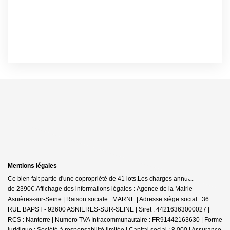
Mentions légales
Ce bien fait partie d'une copropriété de 41 lots.Les charges annuelles sont
de 2390€.
Affichage des informations légales : Agence de la Mairie -
Asnières-sur-Seine | Raison sociale : MARNE | Adresse siège social : 36
RUE BAPST - 92600 ASNIERES-SUR-SEINE | Siret : 44216363000027 |
RCS : Nanterre | Numero TVA Intracommunautaire : FR91442163630 | Forme
juridique : Société à responsabilité limitée | Capital social : 8 000 | Assurance