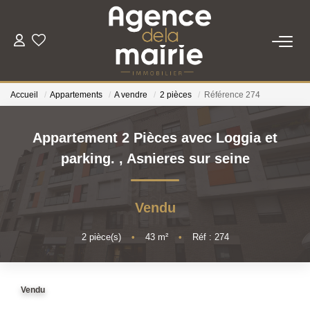
TRANSACTION
Accueil
Appartements
A vendre
2 pièces
Référence 274
LOCATION
Appartement 2 Pièces avec Loggia et
ESTIMATION
parking.
,
Asnieres sur seine
GESTION
Vendu
NOTRE AGENCE
2
pièce(s)
•
43
m²
•
Réf : 274
Qui Sommes Nous
Vendu
Nous Rejoindre