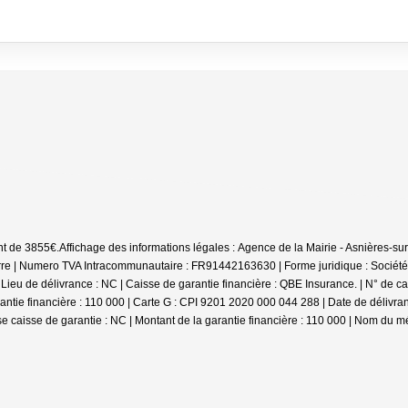
nt de 3855€.
Affichage des informations légales : Agence de la Mairie - Asnières-s
 Numero TVA Intracommunautaire : FR91442163630 | Forme juridique : Société à re
Lieu de délivrance : NC | Caisse de garantie financière : QBE Insurance. | N° de c
 financière : 110 000 | Carte G : CPI 9201 2020 000 044 288 | Date de délivrance
e caisse de garantie : NC | Montant de la garantie financière : 110 000 | Nom du mé