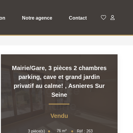
ion
Notre agence
Contact
Mairie/Gare, 3 pièces 2 chambres
parking, cave et grand jardin
privatif au calme!
,
Asnieres Sur
Seine
Vendu
76
m²
3
pièce(s)
Réf :
263