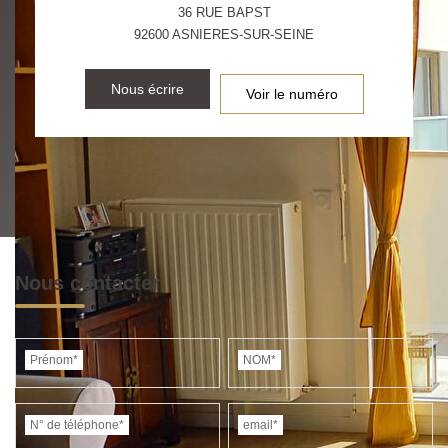
36 RUE BAPST
92600
ASNIERES-SUR-SEINE
Nous écrire
Voir le numéro
Nous contacter
Prénom*
NOM*
N° de téléphone*
email*