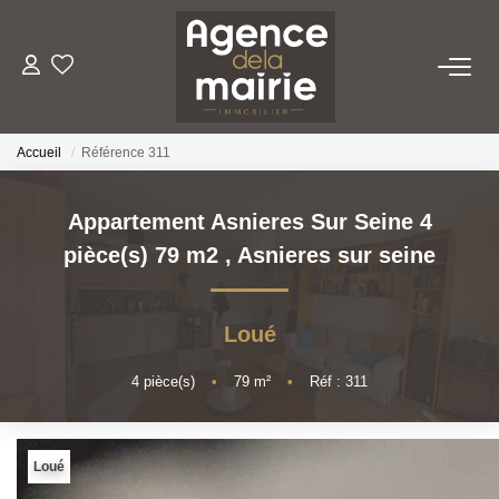
TRANSACTION
Accueil
Référence 311
LOCATION
Appartement Asnieres Sur Seine 4
ESTIMATION
pièce(s) 79 m2
,
Asnieres sur seine
GESTION
Loué
NOTRE AGENCE
4
pièce(s)
•
79
m²
•
Réf : 311
Qui Sommes Nous
Nous Rejoindre
Loué