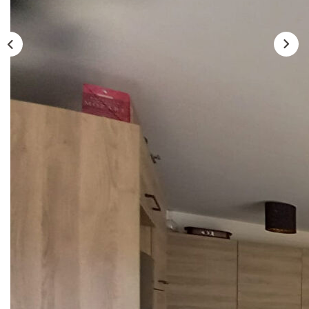
CONTACT
Description
Réf : 311
Dans un immeuble très récent, venez découvrir ce
magnifique appartement de 79 m² loué meublé. Situé Cour
Napoléon Bonaparte à Asnières, à 10 mn du métro et du