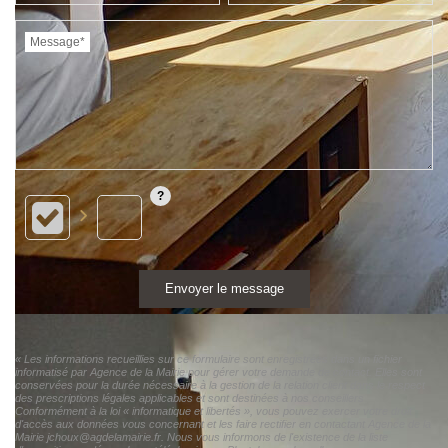
Message*
Envoyer le message
« Les informations recueillies sur ce formulaire sont enregistrées dans un fichier
informatisé par Agence de la Mairie pour gérer votre demande de contact. Elles sont
conservées pour la durée nécessaire à la gestion de la relation client dans le respect
des prescriptions légales applicables et sont destinées à nos conseillers
Conformément à la loi « informatique et libertés », vous pouvez exercer votre droit
d'accès aux données vous concernant et les faire rectifier en contactant Agence de la
Mairie jchoux@agdelamairie.fr. Nous vous informons de l'existence de la liste