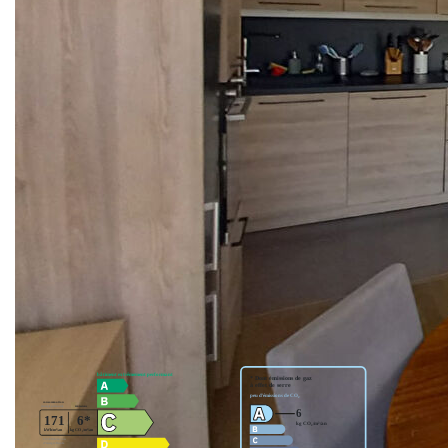
RER C, ce 4 pièces, au 5ème et dernier étage, est
composé de 3 chambres, d'un agréable séjour avec sa
cuisine ouverte donnant sur un bel extérieur (exposition
SUD/EST), une salle de bains et des rangements. Un
emplacement en sous-sol pour véhicule complète ce bien.
Le chauffage et l'eau sont collectif avec compteur individuel
et compris dans les charges. Un espace extérieur est à
votre disposition avec un jardin partagé pour les plus
botaniste d'entre vous.
Idéal pour une famille et/ou Colocation solidaire acceptée
Nos honoraires
Nous contacter
Diagnostics énergétiques