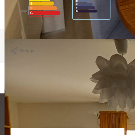
Imprimer
Partager
Calculer mon budget
Ce bien est soumis à un diagnostic ERP (État
des Risques et Pollutions). Pour en savoir plus,
rendez-vous sur
https://www.georisques.gouv.fr/