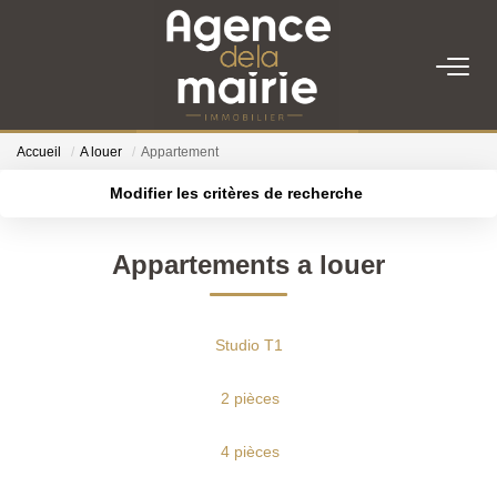
TRANSACTION
Accueil
A louer
Appartement
LOCATION
Modifier les critères de recherche
Type de transaction
Localisation
Acheter
Localisation
ESTIMATION
Appartements a louer
Type de bien
Sélectionnez...
Surface min
GESTION
Plus de critères
Budget max
Studio T1
NOTRE AGENCE
Créer une alerte
2 pièces
Qui Sommes Nous
4 pièces
Nous Rejoindre