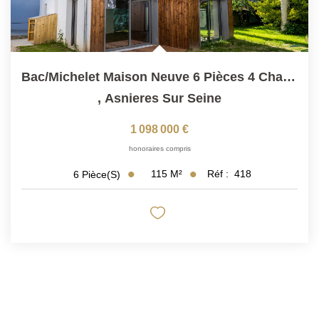
Bac/Michelet Maison Neuve 6 Pièces 4 Chambres Jardin De...
,
Asnieres Sur Seine
1 098 000 €
honoraires compris
115
M²
Réf :
418
6
Pièce(s)