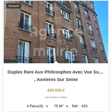
Exclusif
Duplex Rare Aux Philosophes Avec Vue Sur Le Square Joffre
,
Asnieres Sur Seine
490 000 €
honoraires compris
75
M²
Réf :
420
4
Pièce(s)