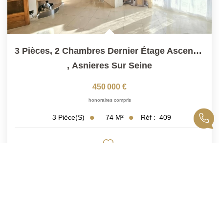
3 Pièces, 2 Chambres Dernier Étage Ascenseur 2 Places De...
,
Asnieres Sur Seine
450 000 €
honoraires compris
74
M²
Réf :
409
3
Pièce(s)