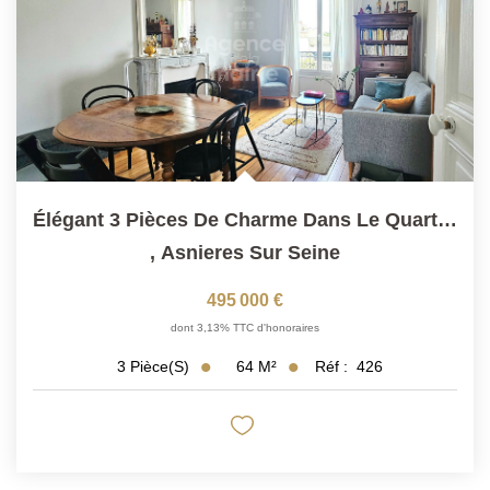
CONTACT
Élégant 3 Pièces De Charme Dans Le Quartier BAC
,
Asnieres Sur Seine
495 000 €
dont 3,13% TTC d'honoraires
64
M²
Réf :
426
3
Pièce(s)