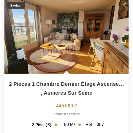
Exclusif
2 Pièces 1 Chambre Dernier Étage Ascenseur Terrasse Parking
,
Asnieres Sur Seine
445 000 €
honoraires compris
50
M²
Réf :
387
2
Pièce(s)