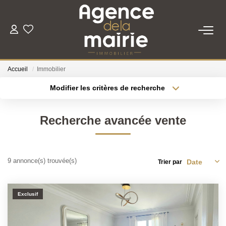
TRANSACTION
Accueil
Immobilier
LOCATION
Modifier les critères de recherche
Type de transaction
Localisation
Acheter
Localisation
ESTIMATION
Recherche avancée vente
Type de bien
Sélectionnez...
Surface min
GESTION
Plus de critères
Budget max
9 annonce(s) trouvée(s)
Trier par
NOTRE AGENCE
Créer une alerte
Exclusif
Qui Sommes Nous
Nous Rejoindre