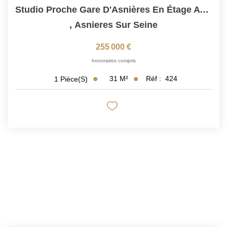
Studio Proche Gare D'Asnières En Étage Avec Ascenseur
,
Asnieres Sur Seine
255 000 €
honoraires compris
31
M²
Réf :
424
1
Pièce(s)