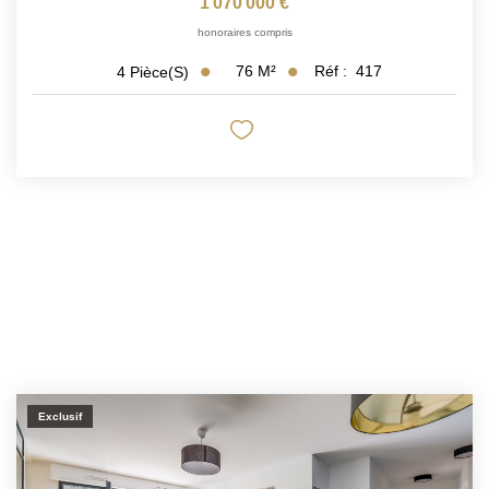
1 070 000 €
honoraires compris
76
M²
Réf :
417
4
Pièce(s)
Exclusif