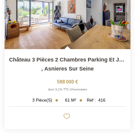
Château 3 Pièces 2 Chambres Parking Et Jardin De 156 M2,...
,
Asnieres Sur Seine
598 000 €
dont 3,1% TTC d'honoraires
61
M²
Réf :
416
3
Pièce(s)