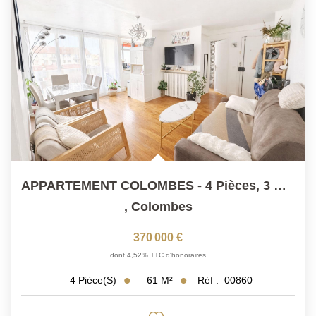
APPARTEMENT COLOMBES - 4 Pièces, 3 Chambres
,
Colombes
370 000 €
dont 4,52% TTC d'honoraires
61
M²
Réf :
00860
4
Pièce(s)