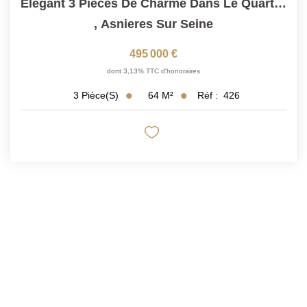
Élégant 3 Pièces De Charme Dans Le Quartier BAC
,
Asnieres Sur Seine
495 000 €
dont 3,13% TTC d'honoraires
64
M²
Réf :
426
3
Pièce(s)