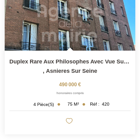
Duplex Rare Aux Philosophes Avec Vue Sur Le Square Joffre
,
Asnieres Sur Seine
490 000 €
honoraires compris
75
M²
Réf :
420
4
Pièce(s)