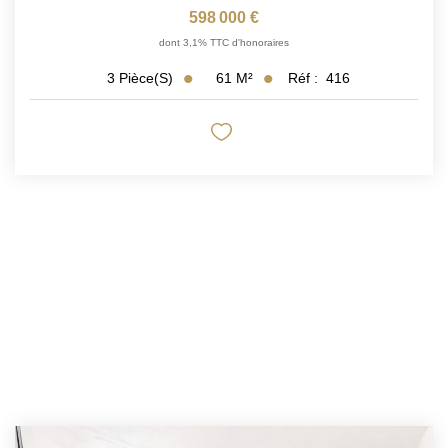
598 000 €
dont 3,1% TTC d'honoraires
61
M²
Réf :
416
3
Pièce(s)