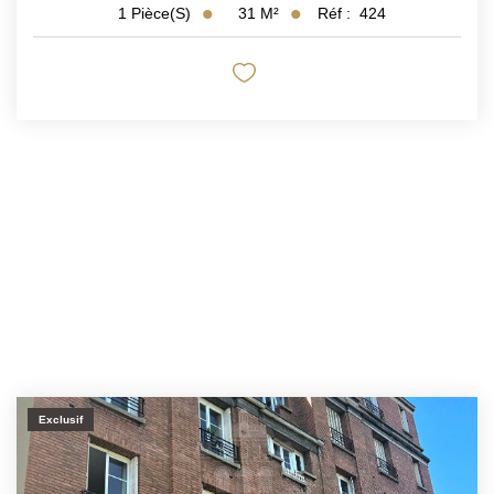
31
M²
Réf :
424
1
Pièce(s)
Exclusif