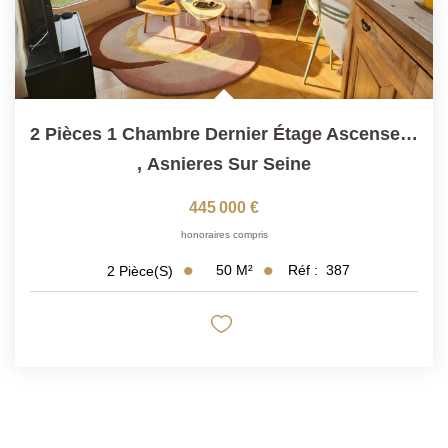
2 Pièces 1 Chambre Dernier Étage Ascenseur Terrasse Parking
,
Asnieres Sur Seine
445 000 €
honoraires compris
50
M²
Réf :
387
2
Pièce(s)