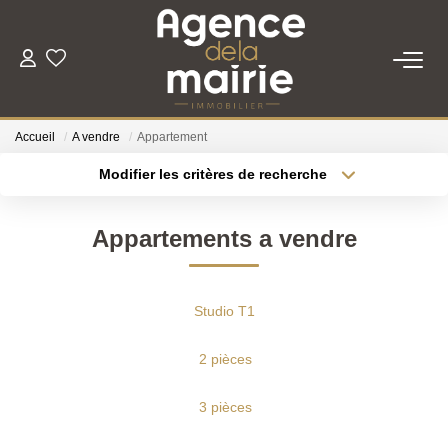
TRANSACTION
Accueil
A vendre
Appartement
LOCATION
Modifier les critères de recherche
Type de transaction
Localisation
Acheter
Localisation
ESTIMATION
Appartements a vendre
Type de bien
Sélectionnez...
Surface min
GESTION
Plus de critères
Budget max
Studio T1
NOTRE AGENCE
Créer une alerte
2 pièces
Qui Sommes Nous
3 pièces
Nous Rejoindre