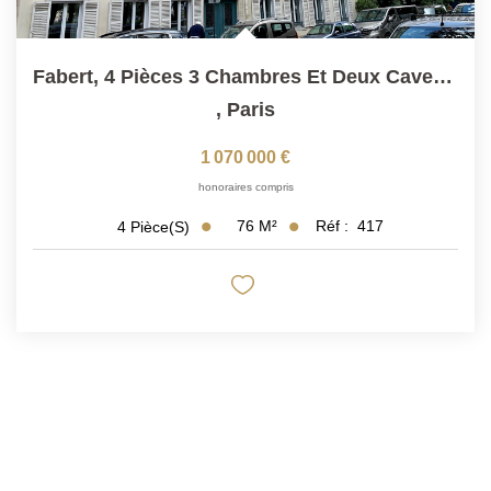
Fabert, 4 Pièces 3 Chambres Et Deux Caves En Étage
,
Paris
1 070 000 €
honoraires compris
76
M²
Réf :
417
4
Pièce(s)