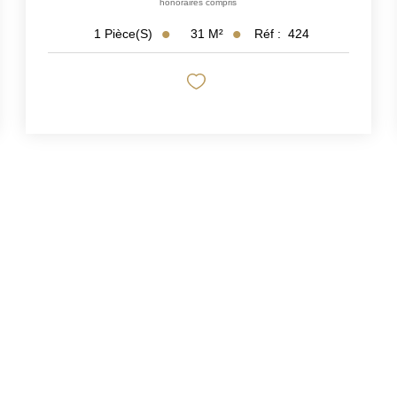
honoraires compris
31
M²
Réf :
424
1
Pièce(s)