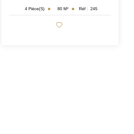
80
M²
Réf :
245
4
Pièce(s)