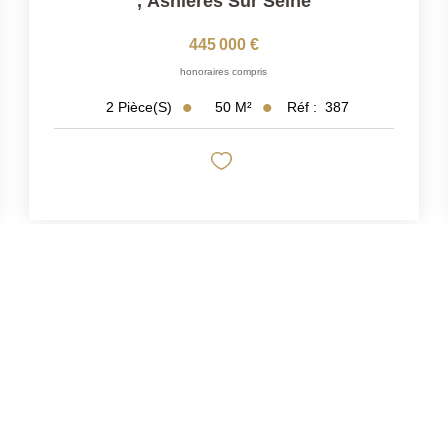
,
Asnieres Sur Seine
445 000 €
honoraires compris
50
M²
Réf :
387
2
Pièce(s)