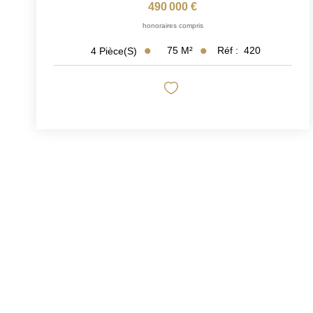
490 000 €
honoraires compris
75
M²
Réf :
420
4
Pièce(s)