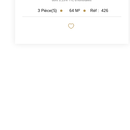
dont 3,13% TTC d'honoraires
64
M²
Réf :
426
3
Pièce(s)