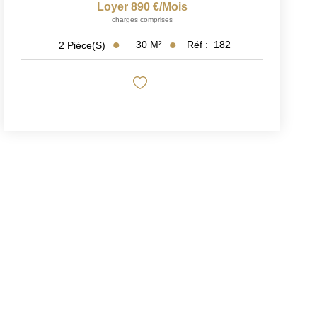
Loyer 890 €/mois
charges comprises
30
M²
Réf :
182
2
Pièce(s)