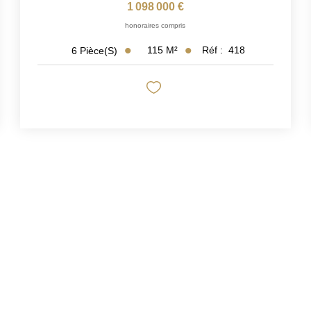
1 098 000 €
honoraires compris
115
M²
Réf :
418
6
Pièce(s)