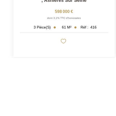
,
Asnieres Sur Seine
598 000 €
dont 3,1% TTC d'honoraires
61
M²
Réf :
416
3
Pièce(s)