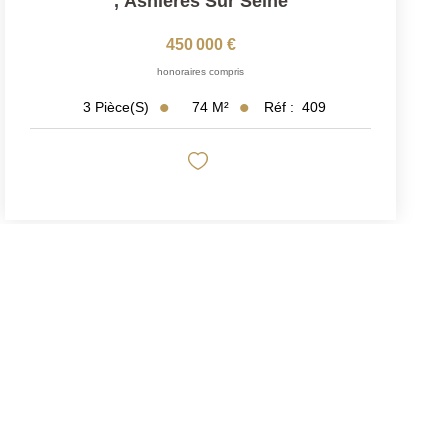
,
Asnieres Sur Seine
450 000 €
honoraires compris
74
M²
Réf :
409
3
Pièce(s)