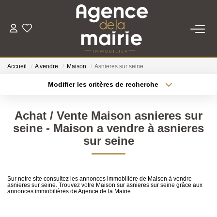
TRANSACTION
Accueil
A vendre
Maison
Asnieres sur seine
LOCATION
Modifier les critères de recherche
Type de transaction
Localisation
Acheter
Localisation
ESTIMATION
Achat / Vente Maison asnieres sur
Type de bien
Sélectionnez...
Surface min
seine - Maison a vendre à asnieres
GESTION
sur seine
Plus de critères
Budget max
NOTRE AGENCE
Créer une alerte
Sur notre site consultez les annonces immobilière de Maison à vendre
asnieres sur seine. Trouvez votre Maison sur asnieres sur seine grâce aux
Qui Sommes Nous
annonces immobilières de Agence de la Mairie.
Nous Rejoindre