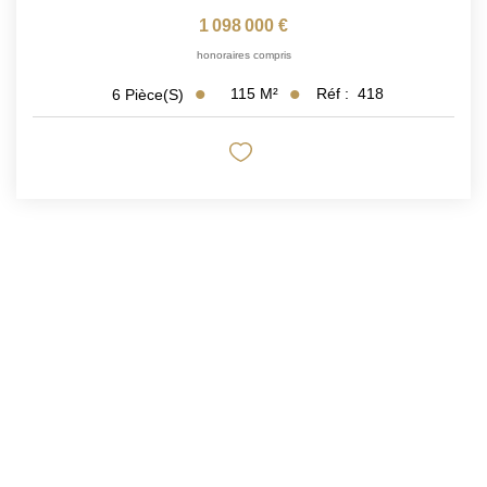
1 098 000 €
honoraires compris
115
M²
Réf :
418
6
Pièce(s)